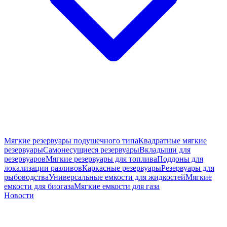
Мягкие резервуары подушечного типа
Квадратные мягкие
резервуары
Самонесущиеся резервуары
Вкладыши для
резервуаров
Мягкие резервуары для топлива
Поддоны для
локализации разливов
Каркасные резервуары
Резервуары для
рыбоводства
Универсальные емкости для жидкостей
Мягкие
емкости для биогаза
Мягкие емкости для газа
Новости