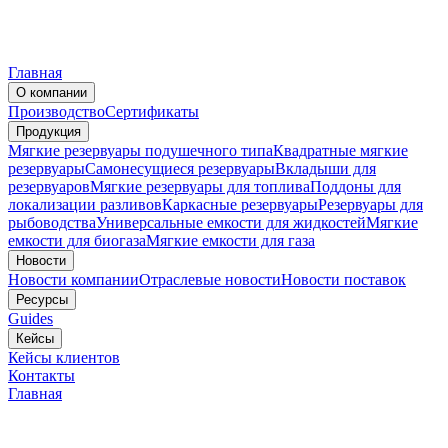
Главная
О компании
Производство
Сертификаты
Продукция
Мягкие резервуары подушечного типа
Квадратные мягкие
резервуары
Самонесущиеся резервуары
Вкладыши для
резервуаров
Мягкие резервуары для топлива
Поддоны для
локализации разливов
Каркасные резервуары
Резервуары для
рыбоводства
Универсальные емкости для жидкостей
Мягкие
емкости для биогаза
Мягкие емкости для газа
Новости
Новости компании
Отраслевые новости
Новости поставок
Ресурсы
Guides
Кейсы
Кейсы клиентов
Контакты
Главная