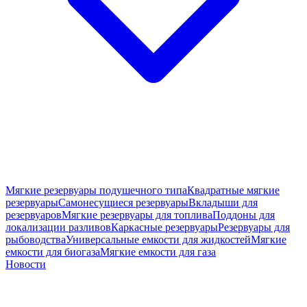
Мягкие резервуары подушечного типа
Квадратные мягкие
резервуары
Самонесущиеся резервуары
Вкладыши для
резервуаров
Мягкие резервуары для топлива
Поддоны для
локализации разливов
Каркасные резервуары
Резервуары для
рыбоводства
Универсальные емкости для жидкостей
Мягкие
емкости для биогаза
Мягкие емкости для газа
Новости