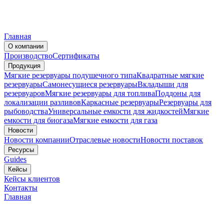
Главная
О компании
Производство
Сертификаты
Продукция
Мягкие резервуары подушечного типа
Квадратные мягкие
резервуары
Самонесущиеся резервуары
Вкладыши для
резервуаров
Мягкие резервуары для топлива
Поддоны для
локализации разливов
Каркасные резервуары
Резервуары для
рыбоводства
Универсальные емкости для жидкостей
Мягкие
емкости для биогаза
Мягкие емкости для газа
Новости
Новости компании
Отраслевые новости
Новости поставок
Ресурсы
Guides
Кейсы
Кейсы клиентов
Контакты
Главная