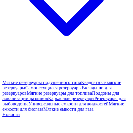
Мягкие резервуары подушечного типа
Квадратные мягкие
резервуары
Самонесущиеся резервуары
Вкладыши для
резервуаров
Мягкие резервуары для топлива
Поддоны для
локализации разливов
Каркасные резервуары
Резервуары для
рыбоводства
Универсальные емкости для жидкостей
Мягкие
емкости для биогаза
Мягкие емкости для газа
Новости