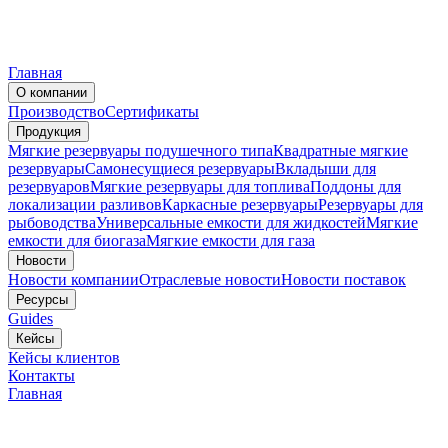
Главная
О компании
Производство
Сертификаты
Продукция
Мягкие резервуары подушечного типа
Квадратные мягкие
резервуары
Самонесущиеся резервуары
Вкладыши для
резервуаров
Мягкие резервуары для топлива
Поддоны для
локализации разливов
Каркасные резервуары
Резервуары для
рыбоводства
Универсальные емкости для жидкостей
Мягкие
емкости для биогаза
Мягкие емкости для газа
Новости
Новости компании
Отраслевые новости
Новости поставок
Ресурсы
Guides
Кейсы
Кейсы клиентов
Контакты
Главная