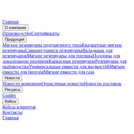
Главная
О компании
Производство
Сертификаты
Продукция
Мягкие резервуары подушечного типа
Квадратные мягкие
резервуары
Самонесущиеся резервуары
Вкладыши для
резервуаров
Мягкие резервуары для топлива
Поддоны для
локализации разливов
Каркасные резервуары
Резервуары для
рыбоводства
Универсальные емкости для жидкостей
Мягкие
емкости для биогаза
Мягкие емкости для газа
Новости
Новости компании
Отраслевые новости
Новости поставок
Ресурсы
Guides
Кейсы
Кейсы клиентов
Контакты
Главная