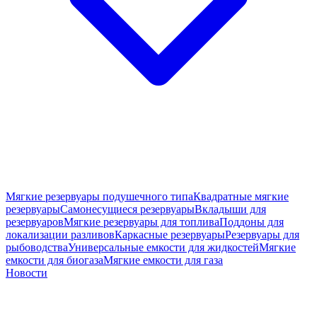
Мягкие резервуары подушечного типа
Квадратные мягкие
резервуары
Самонесущиеся резервуары
Вкладыши для
резервуаров
Мягкие резервуары для топлива
Поддоны для
локализации разливов
Каркасные резервуары
Резервуары для
рыбоводства
Универсальные емкости для жидкостей
Мягкие
емкости для биогаза
Мягкие емкости для газа
Новости