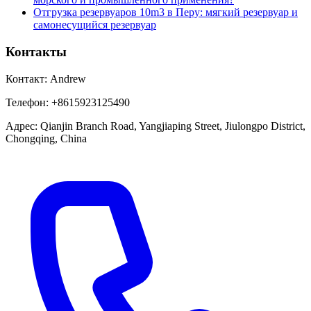
Отгрузка резервуаров 10m3 в Перу: мягкий резервуар и
самонесущийся резервуар
Контакты
Контакт:
Andrew
Телефон:
+8615923125490
Адрес:
Qianjin Branch Road, Yangjiaping Street, Jiulongpo District,
Chongqing, China