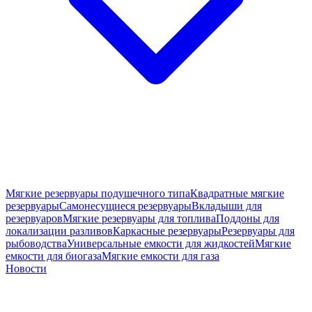
Мягкие резервуары подушечного типа
Квадратные мягкие
резервуары
Самонесущиеся резервуары
Вкладыши для
резервуаров
Мягкие резервуары для топлива
Поддоны для
локализации разливов
Каркасные резервуары
Резервуары для
рыбоводства
Универсальные емкости для жидкостей
Мягкие
емкости для биогаза
Мягкие емкости для газа
Новости