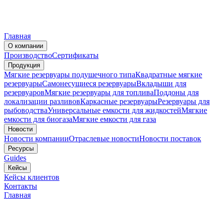
Главная
О компании
Производство
Сертификаты
Продукция
Мягкие резервуары подушечного типа
Квадратные мягкие
резервуары
Самонесущиеся резервуары
Вкладыши для
резервуаров
Мягкие резервуары для топлива
Поддоны для
локализации разливов
Каркасные резервуары
Резервуары для
рыбоводства
Универсальные емкости для жидкостей
Мягкие
емкости для биогаза
Мягкие емкости для газа
Новости
Новости компании
Отраслевые новости
Новости поставок
Ресурсы
Guides
Кейсы
Кейсы клиентов
Контакты
Главная