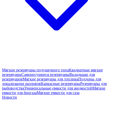
Мягкие резервуары подушечного типа
Квадратные мягкие
резервуары
Самонесущиеся резервуары
Вкладыши для
резервуаров
Мягкие резервуары для топлива
Поддоны для
локализации разливов
Каркасные резервуары
Резервуары для
рыбоводства
Универсальные емкости для жидкостей
Мягкие
емкости для биогаза
Мягкие емкости для газа
Новости