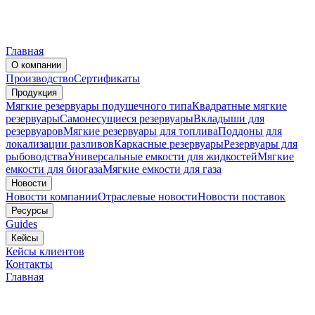
Главная
О компании
Производство
Сертификаты
Продукция
Мягкие резервуары подушечного типа
Квадратные мягкие
резервуары
Самонесущиеся резервуары
Вкладыши для
резервуаров
Мягкие резервуары для топлива
Поддоны для
локализации разливов
Каркасные резервуары
Резервуары для
рыбоводства
Универсальные емкости для жидкостей
Мягкие
емкости для биогаза
Мягкие емкости для газа
Новости
Новости компании
Отраслевые новости
Новости поставок
Ресурсы
Guides
Кейсы
Кейсы клиентов
Контакты
Главная