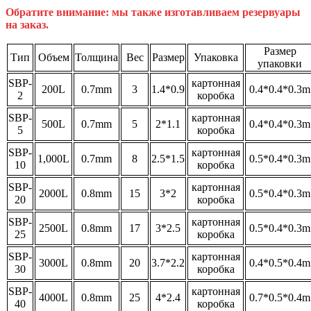
Обратите внимание: мы также изготавливаем резервуары
на заказ.
Размер
Тип
Объем
Толщина
Вес
Размер
Упаковка
упаковки
SBP-
картонная
200L
0.7mm
3
1.4*0.9
0.4*0.4*0.3m
2
коробка
SBP-
картонная
500L
0.7mm
5
2*1.1
0.4*0.4*0.3m
5
коробка
SBP-
картонная
1,000L
0.7mm
8
2.5*1.5
0.5*0.4*0.3m
10
коробка
SBP-
картонная
2000L
0.8mm
15
3*2
0.5*0.4*0.3m
20
коробка
SBP-
картонная
2500L
0.8mm
17
3*2.5
0.5*0.4*0.3m
25
коробка
SBP-
картонная
3000L
0.8mm
20
3.7*2.2
0.4*0.5*0.4m
30
коробка
SBP-
картонная
4000L
0.8mm
25
4*2.4
0.7*0.5*0.4m
40
коробка