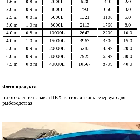
1.6
m
0.8
m
2000L
528
440
2.0
2.0
m
0.9
m
3000L
793
660
3.0
2.5
m
0.8
m
5000L
1321
1100
5.0
3.0
m
1.0
m
8000L
2113
1760
8.0
4.0
m
0.8
m
10000L
2642
2200
10.0
4.0
m
1.0
m
15000L
3963
3300
15.0
5.0
m
0.9
m
20000L
5283
4399
20.0
6.0
m
0.9
m
30000L
7925
6599
30.0
7.5
m
0.8
m
40000L
10567
8799
40.0
Фото продукта
изготовление на заказ
ПВХ тентовая ткань резервуар для
рыбоводстваs