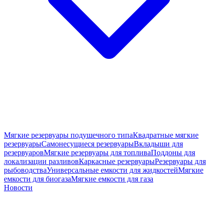
Мягкие резервуары подушечного типа
Квадратные мягкие
резервуары
Самонесущиеся резервуары
Вкладыши для
резервуаров
Мягкие резервуары для топлива
Поддоны для
локализации разливов
Каркасные резервуары
Резервуары для
рыбоводства
Универсальные емкости для жидкостей
Мягкие
емкости для биогаза
Мягкие емкости для газа
Новости