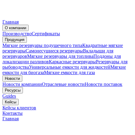
Главная
О компании
Производство
Сертификаты
Продукция
Мягкие резервуары подушечного типа
Квадратные мягкие
резервуары
Самонесущиеся резервуары
Вкладыши для
резервуаров
Мягкие резервуары для топлива
Поддоны для
локализации разливов
Каркасные резервуары
Резервуары для
рыбоводства
Универсальные емкости для жидкостей
Мягкие
емкости для биогаза
Мягкие емкости для газа
Новости
Новости компании
Отраслевые новости
Новости поставок
Ресурсы
Guides
Кейсы
Кейсы клиентов
Контакты
Главная