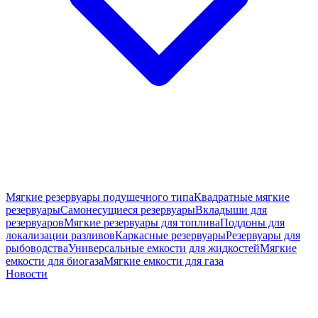
Мягкие резервуары подушечного типа
Квадратные мягкие
резервуары
Самонесущиеся резервуары
Вкладыши для
резервуаров
Мягкие резервуары для топлива
Поддоны для
локализации разливов
Каркасные резервуары
Резервуары для
рыбоводства
Универсальные емкости для жидкостей
Мягкие
емкости для биогаза
Мягкие емкости для газа
Новости