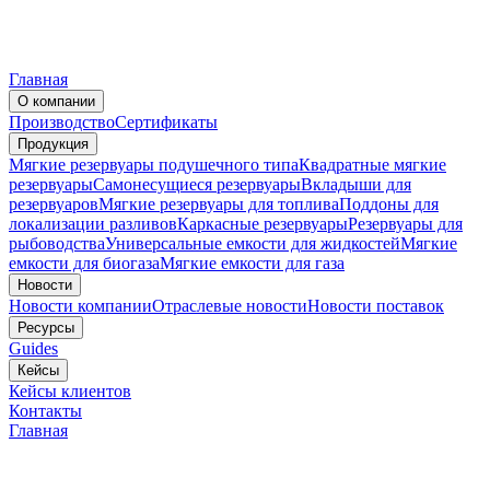
Главная
О компании
Производство
Сертификаты
Продукция
Мягкие резервуары подушечного типа
Квадратные мягкие
резервуары
Самонесущиеся резервуары
Вкладыши для
резервуаров
Мягкие резервуары для топлива
Поддоны для
локализации разливов
Каркасные резервуары
Резервуары для
рыбоводства
Универсальные емкости для жидкостей
Мягкие
емкости для биогаза
Мягкие емкости для газа
Новости
Новости компании
Отраслевые новости
Новости поставок
Ресурсы
Guides
Кейсы
Кейсы клиентов
Контакты
Главная