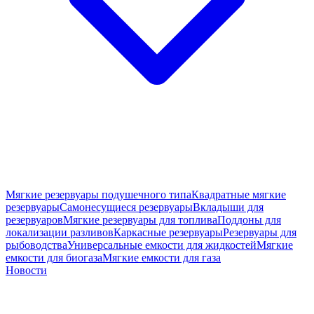
Мягкие резервуары подушечного типа
Квадратные мягкие
резервуары
Самонесущиеся резервуары
Вкладыши для
резервуаров
Мягкие резервуары для топлива
Поддоны для
локализации разливов
Каркасные резервуары
Резервуары для
рыбоводства
Универсальные емкости для жидкостей
Мягкие
емкости для биогаза
Мягкие емкости для газа
Новости