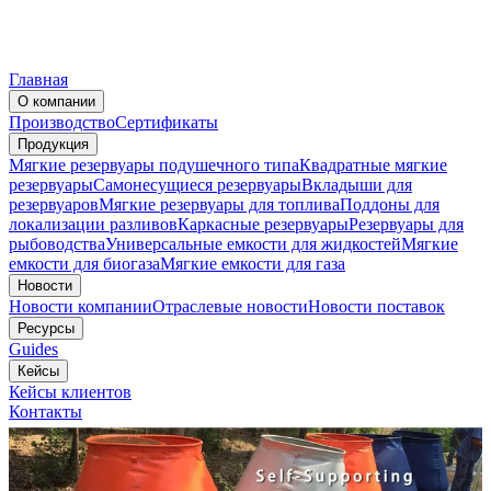
Главная
О компании
Производство
Сертификаты
Продукция
Мягкие резервуары подушечного типа
Квадратные мягкие
резервуары
Самонесущиеся резервуары
Вкладыши для
резервуаров
Мягкие резервуары для топлива
Поддоны для
локализации разливов
Каркасные резервуары
Резервуары для
рыбоводства
Универсальные емкости для жидкостей
Мягкие
емкости для биогаза
Мягкие емкости для газа
Новости
Новости компании
Отраслевые новости
Новости поставок
Ресурсы
Guides
Кейсы
Кейсы клиентов
Контакты